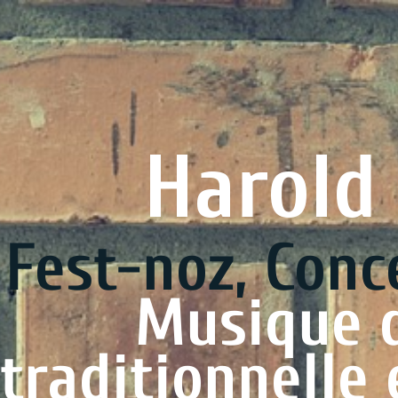
Harold Kotr
noz, Concert, C
ique de Bre
tionnelle et c