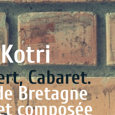
i
abaret.
tagne
omposée