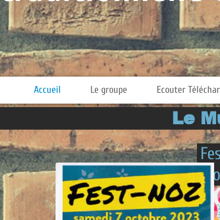
Le groupe
Ecouter Télécharger
Contact
Le Mur
Fest Noz à La V
Croix 18 juillet 
Harold Kotri
Kilhañ