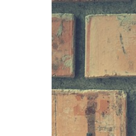
Fest-
Mus
tradi